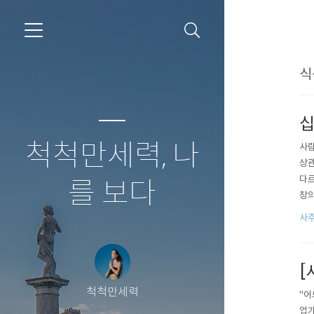
식
십
척척만세력, 나
사람
상관
다르
를 보다
창의
발휘
사
[
척척만세력
"어
업가