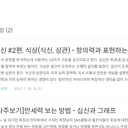
상 (2)
신 #2편, 식상(식신, 상관) - 창의력과 표현하
의 운명을 분석하는데 사용하는 10가지 기운을 십신이라고 한다. 십신은 목,화,토,금
을 함하여 부르는 말이다. 식상은 일간이 도와주는 오행의 글자를 말한다. 일간이 도
면 상관이 된다. 식신과 상관모두 지적 능력 창역력, 의사 소통과 관련된 개념을 설명
력과 지적 능력이 뛰어난 경향이 있다. 창의적인 아이디어와 독창적인 생각을 많이 가지고
할 수 있다. 식상이 강한 사람은 주변 사람들과의 소통 능력이 좋아, 협동을 통해 업무
주공부
2023. 7. 18. 16:32
사주보기]만세력 보는 방법 - 십신과 그래프
느 날 대기업 회장과 인터뷰에서 기자는 회장님의 SNS활동과 젊은이들의 호응에 대한
로서 항상 돈을 버는 방법을 고민하며, 영화를 보거나 여행을 하면서도 비니니스 관점