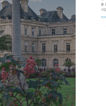
을 
기업
기업
척
생각
한 